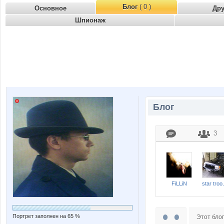
Блог
( 0 )
Основное
Др
Шпионаж
Блог
3
FiLLiN
sta
Портрет заполнен на 65 %
Этот блог