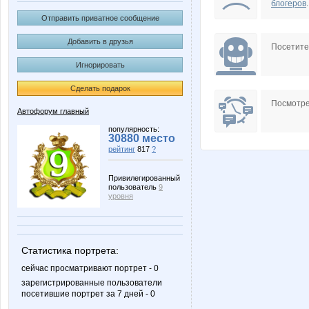
блогеров
.
Отправить приватное сообщение
Добавить в друзья
Посетит
Игнорировать
Сделать подарок
Посмотре
Автофорум главный
популярность:
30880 место
рейтинг
817
?
Привилегированный
пользователь
9
уровня
Статистика портрета:
сейчас просматривают портрет - 0
зарегистрированные пользователи
посетившие портрет за 7 дней - 0